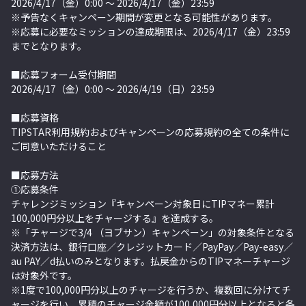
2026/4/17（金）0:00 〜 2026/4/17（金）23:59
※予告なくキャンペーン期間が変更となる可能性があります。
※応募に必要なミッションの達成期限は、
2026/4/17（金）23:59
までとなります。
■応募フォーム受付期間
2026/4/17（金）0:00 〜 2026/4/19（日）23:59
■応募資格
TIPSTAR利用規約およびキャンペーンの応募規約の全ての条件に
ご同意いただけること
■応募方法
①応募条件
チャレンジミッション『キャンペーン対象日にTIPマネー
累計
100,000円分以上をチャージする』を達成する。
※「チャージで3/4 （ヨブサン）キャンペーン」の対象条件となる
決済方法は、銀行口座／クレジットカード／PayPay／Pay-easy／
au PAY／d払いのみとなります。払戻金からのTIPマネーチャージ
は対象外です。
※1度で100,000円
分
以上のチャージを行うか、複数回に分けてチ
ャージを行い、累積のチャージ金額が100,000円
分
以上となると条