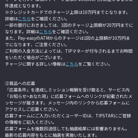
件達成となります。
※クレジットカードでのチャージ上限は10万円までとなります。
詳細は
こちら
をご確認ください。
一部の銀行におきましては、1回のチャージ上限額が20万円までに
なります。詳細は
こちら
をご確認ください。
また、Pay-easyのATMからのチャージは1回の上限額が10万円ま
でになります、ご注意ください。
ご利用の入金方法によっては、TIPマネーが付与されるまでお時間
をいただく場合がございます。
チャージに関する詳しい情報は
こちら
をご覧ください。
②賞品への応募
「応募条件」を達成しミッション報酬を受け取ると、サービス内
「お知らせ>あなた宛」に応募フォームへのリンクが記載されたメ
ッセージが届きます。メッセージ内のリンクから応募フォームに
アクセスしご応募ください。
応募フォームにご入力いただくユーザーIDは、TIPSTARにご登録
の情報をご記入ください。
応募フォームを複数回送信しても抽選結果には影響ありません。
最新の応募内容をもとに抽選を実施いたします。