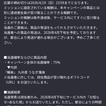
応募の締め切りは
2026/4/19（日）23:59
までとなります。
ミッションに設定されている報酬は、本キャンペーンの賞品とは
別に達成者全員が受け取ることのできる報酬です。
ミッションの報酬は条件達成後、サービス内にてすぐに受け取る
ことができます。
当選のご連絡は、賞品の発送をもってかえさせていただきます。
当選者への賞品の発送は、2026年4月下旬を予定しております
が、都合により発送が遅れる場合がございます。予めご了承くだ
さい。
■当選確率ならびに賞品内容
・キャンペーン全体の当選確率：75%
▼内訳
「鰻楽」 九州産 うなぎ蒲焼
※当選者に対しては、該当商品が
受け取れる
ギフトコード
（URL）をお送りいたします。
■抽選結果
当選発表は該当者のみ、2026年4月下旬にサービス内の「お知ら
せ>あなた宛」からお送りいたします。ただし、都合によりお時間