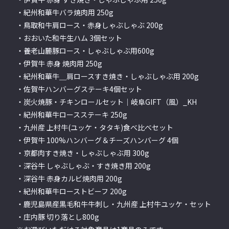
・紀州和華牛バラ焼肉用 250g
・鳥取和牛肩ロース・赤身しゃぶしゃぶ 200g
・おおいた和牛生ハム 3個セット
・養老山麓豚ロース・しゃぶしゃぶ用600g
・伊賀牛 赤身 焼肉用 250g
・紀州和華牛＿肩ロースすき焼き・しゃぶしゃぶ用 200g
・佐賀牛ハンバーグステーキ4個セット
・炭火焼豚・チキンロールセット｜岐阜GIFT（風）_KH
・紀州和華牛ロースステーキ 250g
・九州産 上村牛(ユッケ・タタキ)食べ比べセット
・伊賀牛 100%ハンバーグ＆チーズハンバーグ 4個
・京都肉すき焼き・しゃぶしゃぶ用 300g
・深谷牛 しゃぶしゃぶ・すき焼き用 200g
・深谷牛 赤身カルビ焼肉用 200g
・紀州和華牛ローストビーフ 200g
・鹿児島県産黒毛和牛牛刺し・九州産 上村牛ユッケ・セット
・庄内豚 切り落とし800g