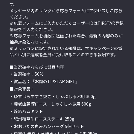
す。
メッセージ内のリンクから応募フォームにアクセスしご応募
ください。
※応募フォームにご入力いただくユーザーIDはTIPSTAR登録
情報をご入力ください。
※応募フォームを複数回送信された場合、最新の内容のみが
抽選対象となります。
※ミッションに設定されている報酬は、本キャンペーンの賞
品とは別に達成者全員が受け取ることのできる報酬です。
■当選確率ならびに賞品内容
・当選確率：50%
・賞品名：「お肉のTIPSTAR GIFT」
■対象商品：
・ゆすはら牛すき焼き・しゃぶしゃぶ用 300g
・養老山麓豚ロース・しゃぶしゃぶ用 600g
・煌彩ハムギフト
・紀州和華牛ロースステーキ 250g
・おおいたの恵みハンバーグ 5個セット
・伊賀牛 赤身 すき焼き・しゃぶしゃぶ用 250g