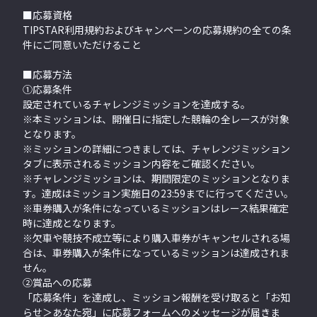
■応募資格
TIPSTAR利用規約およびキャンペーンの応募規約の全ての条
件にご同意いただけること
■応募方法
①応募条件
設定されているチャレンジミッションを達成する。
※本ミッションは、開催日に指定した競輪の全レースが対象
となります。
※ミッションの詳細につきましては、チャレンジミッション
タブに表示されるミッション内容をご確認ください。
※チャレンジミッションは、期間限定のミッションとなりま
す。達成はミッション実施日の23:59までに行ってください。
※車券購入が条件になっているミッションはレース結果確定
時に達成となります。
※欠車や競技不成立等により購入車券がキャンセルされる場
合は、車券購入が条件になっているミッションは達成されま
せん。
②賞品への応募
「応募条件」を達成し、ミッション報酬を受け取ると「お知
らせ＞あなた宛」に応募フォームへのメッセージが届きま