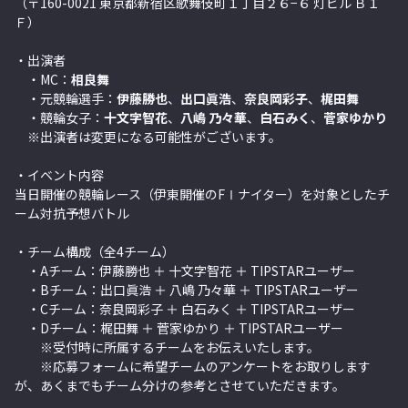
（
〒160-0021 東京都新宿区歌舞伎町１丁目２６−６ 灯ビル Ｂ１
Ｆ）
・出演者
・MC：
相良舞
・元競輪選手：
伊藤勝也
、
出口眞浩
、
奈良岡彩子
、
梶田舞
・競輪女子：
十文字智花
、
八嶋 乃々華
、
白石みく
、
菅家ゆかり
※出演者は変更になる可能性がございます。
・イベント内容
当日開催の競輪レース（伊東開催のFⅠナイター）を対象としたチ
ーム対抗予想バトル
・チーム構成（全4チーム）
・Aチーム：伊藤勝也 ＋ 十文字智花 ＋ TIPSTARユーザー
・Bチーム：出口眞浩 ＋ 八嶋 乃々華 ＋ TIPSTARユーザー
・Cチーム：奈良岡彩子 ＋ 白石みく ＋ TIPSTARユーザー
・Dチーム：梶田舞 ＋ 菅家ゆかり ＋ TIPSTARユーザー
※受付時に所属するチームをお伝えいたします。
※応募フォームに希望チームのアンケートをお取りします
が、あくまでもチーム分けの
参考とさせていただきます。