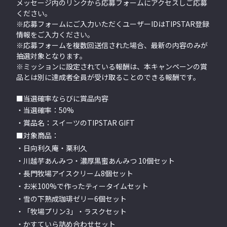
メッセージ内のリンクから応募フォームにアクセスしご応募
ください。
※応募フォームにご入力いただくユーザーIDはTIPSTAR登録
情報をご入力ください。
※応募フォームを複数回送信された場合、最新の内容のみが
抽選対象となります。
※ミッションに設定されている報酬は、本キャンペーンの賞
品とは別に達成者全員が受け取ることのできる報酬です。
■当選確率ならびに賞品内容
・当選確率：50%
・賞品名：スイーツのTIPSTAR GIFT
■対象商品：
・日向利久庵・栗利久
・川越芋あんみつ・濃厚黒蜜あんみつ 10個セット
・長門牧場アイスクリーム8個セット
・お米100%で作ったティータイムセット
・雪の下熟成珈琲ゼリー6個セット
・「牧場プリン3」・ラスクセット
・かすていら詰め合わせセット