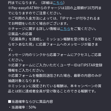
円までになります。（詳細は
こちら
）
※Pay-easyのATMからのチャージは1回の上限額が10万円ま
でになりますのでご注意ください。
※ご利用の入金方法によっては、TIPマネーが付与されるま
でお時間をいただく場合がございます。
※チャージに関する詳しい情報は
こちら
をご覧ください。
②賞品への応募
「応募条件」を達成し、ミッション報酬を受け取ると「お知
らせ＞あなた宛」に応募フォームへのメッセージが届きま
す。
メッセージ内のリンクから応募フォームにアクセスしご応募
ください。
※応募フォームにご入力いただくユーザーIDはTIPSTAR登録
情報をご入力ください。
※応募フォームを複数回送信された場合、最新の内容のみが
抽選対象となります。
※ミッションに設定されている報酬は、本キャンペーンの賞
品とは別に達成者全員が受け取ることのできる報酬です。
■当選確率ならびに賞品内容
・当選確率：50%