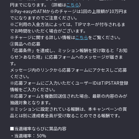
円までになります。（詳細は
こちら
）
※Pay-easyのATMからのチャージは1回の上限額が10万円ま
でになりますのでご注意ください。
※ご利用の入金方法によっては、TIPマネーが付与されるま
でお時間をいただく場合がございます。
※チャージに関する詳しい情報は
こちら
をご覧ください。
②賞品への応募
「応募条件」を達成し、ミッション報酬を受け取ると「お知
らせ＞あなた宛」に応募フォームへのメッセージが届きま
す。
メッセージ内のリンクから応募フォームにアクセスしご応募
ください。
※応募フォームにご入力いただくユーザーIDはTIPSTAR登録
情報をご入力ください。
※応募フォームを複数回送信された場合、最新の内容のみが
抽選対象となります。
※ミッションに設定されている報酬は、本キャンペーンの賞
品とは別に達成者全員が受け取ることのできる報酬です。
■当選確率ならびに賞品内容
・当選確率： 50%