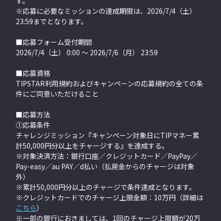
す。
※応募に必要なミッションの達成期限は、2026/7/4（土）
23:59までとなります。
■応募フォーム受付期間
2026/7/4（土） 0:00 〜 2026/7/6（月） 23:59
■応募資格
TIPSTAR利用規約およびキャンペーンの応募規約の全ての条
件にご同意いただけること
■応募方法
①応募条件
チャレンジミッション『キャンペーン対象日にTIPマネー累
計50,000円分以上をチャージする』を達成する。
※対象決済方法：銀行口座／クレジットカード／PayPay／
Pay-easy／au PAY／d払い（払戻金からのチャージは対象
外）
※累計50,000円分以上のチャージで条件達成となります。
※クレジットカードでのチャージ上限金額：10万円（詳細は
こちら
）
※一部の銀行におきましては、1回のチャージ上限額が20万