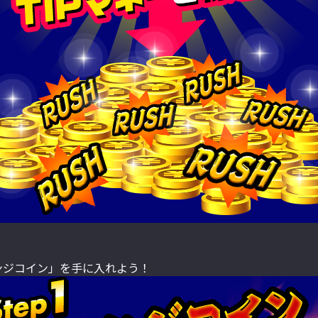
ンジコイン」を手に入れよう！