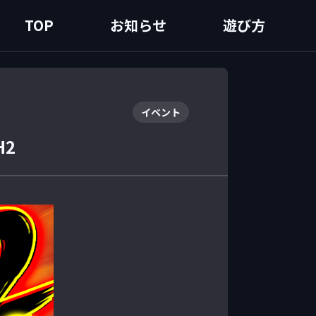
TOP
お知らせ
遊び方
イベント
H2