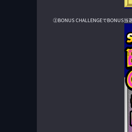
②BONUS CHALLENGEでBONUS