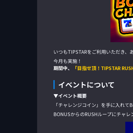
いつもTIPSTARをご利用いただき
今月も実施！
期間中、
「目指せ頂！TIPSTAR RUS
イベントについて
▼イベント概要
「チャレンジコイン」を手に入れてB
BONUSからのRUSHループにチャレ