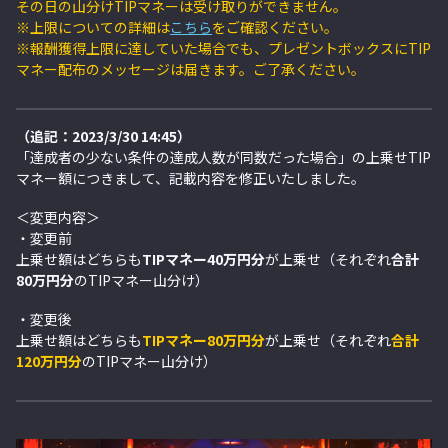
その日の山分けTIPマネーは受け取りができません。
※上限についての詳細は
こちら
をご確認ください。
※報酬獲得上限に達していた場合でも、プレゼントボックスにTIP
マネー配布のメッセージは届きます。ご了承ください。
（追記：2023/3/30 14:45）
「達成者の少ない条件の達成人数が同数だった場合」の上乗せTIP
マネー額につきまして、記載内容を修正いたしました。
＜変更内容＞
・変更前
上乗せ額はどちらも
TIPマネー40万円分
が上乗せ（それぞれ
合計
80万円分
のTIPマネー山分け）
・変更後
上乗せ額はどちらも
TIPマネー80万円分
が上乗せ（それぞれ
合計
120万円分
のTIPマネー山分け）