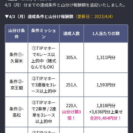
4/3
（月）分までの達成条件と山分け報酬額を追記いたしました。
▼4/3（月）達成条件と山分け報酬額
（更新日：2023/4/4）
山分け条
条件ミッショ
達成人数
1人当たりの額
件
ン
①TIPマネー
条件①-
で4レース以
305人
1,311円分
久留米
上的中（賭式
なんでもOK）
②TIPマネー
条件②-
で3連複を3レ
251人
1,593円分
京王閣
ース以上的中
③TIPマネー
220人
1,818円分
条件③-
で2車単 / 2連
山分け額3
+3,636
円分上乗せ
高松
単を3レース
倍！
合計5,454円分！
以上的中
②TIPマネー