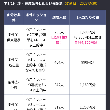
▼3/29（水）達成条件と山分け報酬額
（更新日：2023/3/30）
山分け条
条件ミッショ
達成人数
1人当たりの額
件
ン
③TIPマネー
250人
1,600円分
条件①-
で2車単 / 2連
山分け額3
+3,200
円分上乗せ
伊東温泉
単を4レース
倍！
合計4,800円分！
以上的中
①TIPマネー
条件②-
で4レース以
404人
990円分
名古屋
上的中（賭式
なんでもOK）
②TIPマネー
条件③-
で3連複を3レ
342人
1,169円分
小倉
ース以上的中
①TIPマネー
条件④-
で3レース以
319人
1,253円分
川口
上的中（賭式