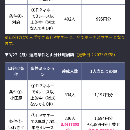
①TIPマネー
条件④-
で3レース以
402人
995円分
別府
上的中（賭式
なんでもOK）
※山分けにて入手できるTIPマネーは、全てボーナスマネーとなり
ます。
▼3/27（月）達成条件と山分け報酬額
（更新日：2023/3/28）
山分け条
条件ミッショ
達成人数
1人当たりの額
件
ン
①TIPマネー
条件①-
で4レース以
334人
1,197円分
小田原
上的中（賭式
なんでもOK）
③
TIPマネー
236人
1,694円分
条件②-
で2車単 / 2連
山分け額3
+3,389
円分上乗せ
いわき平
単を4レース