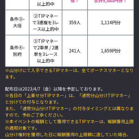
倍！
合計5,083円分！
以上的中
②TIPマネー
条件③-
で3連複を3レ
359人
1,114円分
大垣
ース以上的中
③
TIPマネー
条件④-
で2車単 / 2連
241人
1,659円分
別府
単を3レース
以上的中
※山分けにて入手できるTIPマネーは、全てボーナスマネーとなり
ます。
配布日は2023/4/7（金）以降を予定しております。
※各日の「上乗せ分TIPマネー」は、「通常分山分けTIPマネー」
と分けての付与となります。
また、「通常分山分けTIPマネー」の付与タイミングとは異なりま
すので、予めご了承ください。
※本イベントの報酬として獲得できるTIPマネーは、報酬獲得上限
の適用対象です。
山分け権利を獲得した日に報酬獲得の上限額に達していた場合、