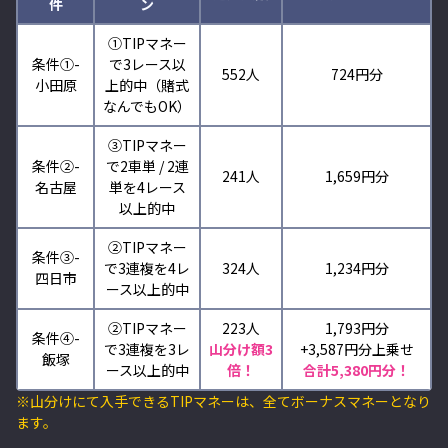
件
ン
①TIPマネー
条件①-
で3レース以
552人
724円分
小田原
上的中（賭式
なんでもOK）
③TIPマネー
条件②-
で2車単 / 2連
241人
1,659円分
名古屋
単を4レース
以上的中
②TIPマネー
条件③-
で3連複を4レ
324人
1,234円分
四日市
ース以上的中
②TIPマネー
223人
1,793円分
条件④-
で3連複を3レ
山分け額3
+3,587
円分上乗せ
飯塚
ース以上的中
倍！
合計5,380円分！
※山分けにて入手できるTIPマネーは、全てボーナスマネーとなり
ます。