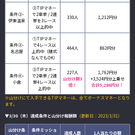
③TIPマネー
条件②-
で2車単 / 2連
330人
1,212円分
伊東温泉
単を3レース
以上的中
①TIPマネー
条件③-
で4レース以
464人
862円分
名古屋
上的中（賭式
なんでもOK）
③TIPマネー
227人
1,762円分
条件④-
で2車単 / 2連
山分け額3
+3,524
円分上乗せ
小倉
単4レース以
倍！
合計5,286円分！
上的中
※山分けにて入手できるTIPマネーは、全てボーナスマネーとなり
ます。
▼3/30（木）達成条件と山分け報酬額
（更新日：2023/3/31）
山分け条
条件ミッショ
達成人数
1人当たりの額