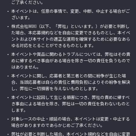
ご了承ください。
本
イベント
は、任意の事情で、変更、中断、中止する場合がご
ざいます。
株式会社MIXI（以下、「弊社」といいます。）が必要と判断し
た場合、本応募規約などを自由に変更できるものとし、本
イベ
ント
および本サイトの適正な運用を確保するために必要なあら
ゆる対応をとることができるものとします。
本
イベント
や賞品に関わるトラブルについては、弊社はその責
めに帰するべき事由がある場合を除き一切の責任を負うもので
はありません。
本
イベント
に関し、応募者と第三者との間に紛争が生じた場
合、当該応募者は自らの責任と費用負担によりその紛争を解決
し、弊社に一切損害を与えないものとします。
本
イベント
に起因して生じる損害につき、弊社の責めに帰すべ
き事由による場合を除き、弊社は一切の責任を負わないものと
します。
対象レースの中止・順延の場合、本
イベント
は変更・中止する
場合がありますのであらかじめご了承ください。
弊社が必要と判断した場合、本
イベント
規約などを自由に変更