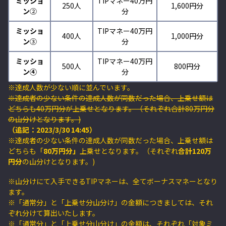
ミッショ
TIPマネー4
0万円
250人
1,600円分
ン
②
分
ミッショ
TIPマネー4
0万円
400人
1,000円
分
ン
③
分
ミッショ
TIPマネー40万円
500人
800円分
ン④
分
※達成人数が少ない順に並んでいます。
※達成者の少ない条件の達成人数が同数だった場合、上乗せ額は
どちらも40万円分が上乗せとなります。（それぞれ合計80万円分
の山分けとなります。)
（追記：2023/3/30 14:45）
※達成者の少ない条件の達成人数が同数だった場合、上乗せ額は
どちらも「
80万円分」
上乗せとなります。（それぞれ
合計120万
円分
の山分けとなります。)
※山分けにて入手できるTIPマネーは、全てボーナスマネーとなり
ます。
※「通常分」と「上乗せ分山分け」の金額につきましては、それ
ぞれ分けて算出いたします。
※「通常分」と「上乗せ分山分け」の金額は、それぞれ
「対象ミ