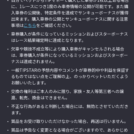
自分でベットからTIPマネーで購入した車券が1枚以上ある場合
に、1レースにつき1度のみ車券情報の公開が可能です。また購
入車券の公開後、特定条件を達成でサンキューボーナスが獲得
出来ます。購入車券の公開とサンキューボーナスに関する注意
事項は
こちら
をご確認ください。
車券購入が条件になっているミッションおよびスターボーナス
はレース結果確定時に達成となります。
欠車や競技不成立等により購入車券がキャンセルされる場合
は、車券購入が条件になっているミッションおよびスターボー
ナスは達成されません。
一般TIPSTARの予想内容やコメントが車券的中や利益を保証す
るものではない点をご理解の上、のっかりベットいただくよう
お願いいたします。
交換の権利はご本人のみに限り、家族・友人等第三者への譲
渡、転売、換金はできません。
不正な行為があると判断した場合には、無効とさせていただき
ます。
賞品をお受け取りいただけなかった場合、再送は行いません。
賞品は予告なく変更となる場合がございますので、あらかじめ