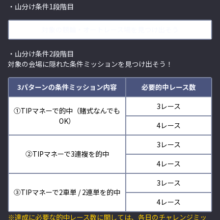
・山分け条件1段階目
対象の競輪・オートレース場を見つけ出そう
・山分け条件2段階目
対象の会場に隠れた条件ミッションを見つけ出そう！
3パターンの条件ミッション内容
必要的中レース数
3レース
①TIPマネーで
的中（賭式なんでも
OK）
4レース
3レース
②TIPマネーで3連複を的中
4レース
3レース
③
TIPマネーで2車単 / 2連単を的中
4レース
※達成に必要な的中レース数に関しては、各日のチャレンジミッ