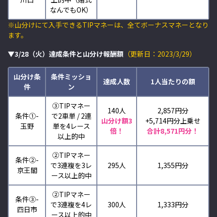
なんでもOK）
※山分けにて入手できるTIPマネーは、全てボーナスマネーとなり
ます。
▼3/28（火）達成条件と山分け報酬額
（更新日：2023/3/29）
山分け条
条件ミッショ
達成人数
1人当たりの額
件
ン
③TIPマネー
140人
2,857円分
条件①-
で2車単 / 2連
山分け額3
+5,714
円分上乗せ
玉野
単を4レース
倍！
合計8,571円分！
以上的中
②TIPマネー
条件②-
で3連複を3レ
295人
1,355円分
京王閣
ース以上的中
②TIPマネー
条件③-
で3連複を4レ
300人
1,333円分
四日市
ース以上的中