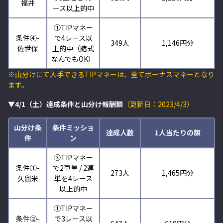
福井
ース以上的中
①TIPマネー
条件④-
で4レース以
349人
1,146円分
佐世保
上的中（賭式
なんでもOK）
※山分けにて入手できるTIPマネーは、全てボーナスマネーとなり
ます。
▼4/1（土）達成条件と山分け報酬額
（更新日：2023/4/3）
山分け条
条件ミッショ
達成人数
1人当たりの額
件
ン
③TIPマネー
条件①-
で2車単 / 2連
273人
1,465円分
久留米
単を4レース
以上的中
①TIPマネー
条件②-
で3レース以