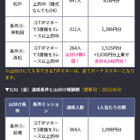
647人
618円分
松戸
上的中（賭式
なんでもOK）
②TIPマネー
条件③-
で3連複を3レ
311人
1,286円分
岸和田
ース以上的中
②TIPマネー
264人
1,515円分
条件④-
で3連複を3レ
山分け額3
+3,030
円分上乗せ
浜松
ース以上的中
倍！
合計4,545円分！
※山分けにて入手できるTIPマネーは、全てボーナスマネーとなり
ます。
▼3/31（金）達成条件と山分け報酬額
（更新日：2023/4/3）
山分け条
条件ミッショ
達成人数
1人当たりの額
件
ン
②TIPマネー
条件①-
で3連複を3レ
364人
1,098円分
前橋
ース以上的中