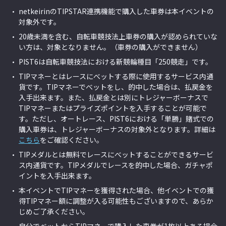
netkeirinのTIPSTAR連携機能で購入した車券は本イベントの
対象外です。
20歳未満を含む、自転車競技法上車券の購入が認められていな
い方は、対象となりません。（車券の購入ができません）
PIST6は自転車競技法における新競輪種目「250競走」です。
TIPマネーとはレースにべットする際に使用するサービス内通
貨です。TIPマネーでべットをし、的中した場合は、払戻金を
入手出来ます。また、払戻金とは別にトレジャーボーナスで
TIPマネーまたはプライズポイントを入手することが可能で
す。
ただし、オートレース、PIST6における「単勝」賭式での
購入車券は、トレジャーボーナスの対象外となります。詳細は
こちら
をご確認ください。
TIPメダルとは無料でレースにべットすることができるサービ
ス内通貨です。TIPメダルでレースを的中した場合、ガチャポ
イントを入手出来ます。
本イベントでTIPマネーを獲得された場合、他イベントでの獲
得TIPマネー額に調整が入る可能性もございますので、あらか
じめご了承ください。