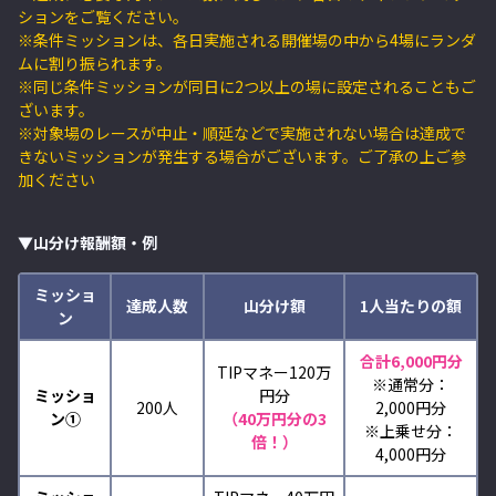
ションをご覧ください。
※条件ミッションは、各日実施される開催場の中から4場にランダ
ムに割り振られます。
※同じ条件ミッションが同日に2つ以上の場に設定されることもご
ざいます。
※対象場のレースが中止・順延などで実施されない場合は達成で
きないミッションが発生する場合がございます。ご了承の上ご参
加ください
▼山分け報酬額・例
ミッショ
達成人数
山分け額
1人当たりの額
ン
合計6,000円分
TIPマネー120万
※通常分：
ミッショ
円分
200人
2,000円分
ン①
（40万円分の3
※上乗せ分：
倍！）
4,000円分