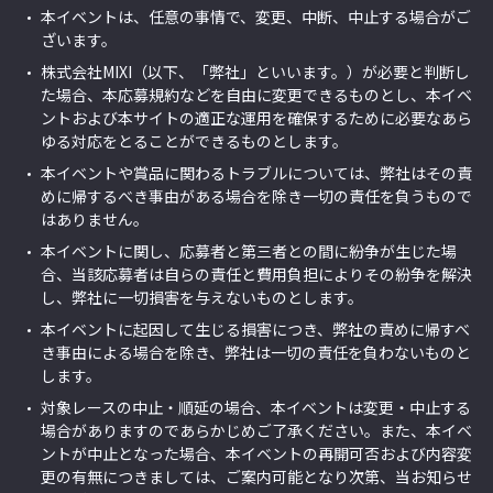
本
イベント
は、任意の事情で、変更、中断、中止する場合がご
ざいます。
株式会社MIXI（以下、「弊社」といいます。）が必要と判断し
た場合、本応募規約などを自由に変更できるものとし、本
イベ
ント
および本サイトの適正な運用を確保するために必要なあら
ゆる対応をとることができるものとします。
本
イベント
や賞品に関わるトラブルについては、弊社はその責
めに帰するべき事由がある場合を除き一切の責任を負うもので
はありません。
本
イベント
に関し、応募者と第三者との間に紛争が生じた場
合、当該応募者は自らの責任と費用負担によりその紛争を解決
し、弊社に一切損害を与えないものとします。
本
イベント
に起因して生じる損害につき、弊社の責めに帰すべ
き事由による場合を除き、弊社は一切の責任を負わないものと
します。
対象レースの中止・順延の場合、本
イベント
は変更・中止する
場合がありますのであらかじめご了承ください。また、本イベ
ントが中止となった場合、本イベントの再開可否および内容変
更の有無につきましては、ご案内可能となり次第、当お知らせ