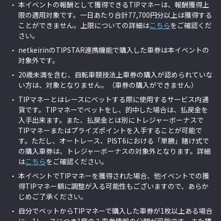
本イベントの報酬として獲得できるTIPマネーは、報酬獲得上
限の適用対象です。一日あたり合計77,700円分以上は獲得する
ことができません。上限についての詳細は
こちら
をご確認くだ
さい。
netkeirinのTIPSTAR連携機能で購入した車券は本イベントの
対象外です。
20歳未満を含む、自転車競技法上車券の購入が認められていな
い方は、対象となりません。（車券の購入ができません）
TIPマネーとはレースにべットする際に使用するサービス内通
貨です。TIPマネーでべットをし、的中した場合は、払戻金を
入手出来ます。また、払戻金とは別にトレジャーボーナスで
TIPマネーまたはプライズポイントを入手することが可能で
す。
ただし、オートレース、PIST6における「単勝」賭け式で
の購入車券は、トレジャーボーナスの対象外となります。詳細
は
こちら
をご確認ください。
本イベントでTIPマネーを獲得された場合、他イベントでの獲
得TIPマネー額に調整が入る可能性もございますので、あらか
じめご了承ください。
自分でベットからTIPマネーで購入した車券が1枚以上ある場合