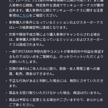
に、1レースにつき1度のみ車券情報の公開が可能です。また購
入車券の公開後、特定条件を達成でサンキューボーナスが獲得
出来ます。購入車券の公開とサンキューボーナスに関する注意
事項は
こちら
をご確認ください。
車券購入が条件になっているミッションおよびスターボーナス
はレース結果確定時に達成となります。
欠車や競技不成立等により購入車券がキャンセルされる場合
は、車券購入が条件になっているミッションおよびスターボー
ナスは達成されません。
一般TIPSTARの予想内容やコメントが車券的中や利益を保証す
るものではない点をご理解の上、のっかりベットいただくよう
お願いいたします。
交換の権利はご本人のみに限り、家族・友人等第三者への譲
渡、転売、換金はできません。
不正な行為があると判断した場合には、無効とさせていただき
ます。
賞品をお受け取りいただけなかった場合、再送は行いません。
賞品は予告なく変更となる場合がございますので、あらかじめ
ご了承ください。