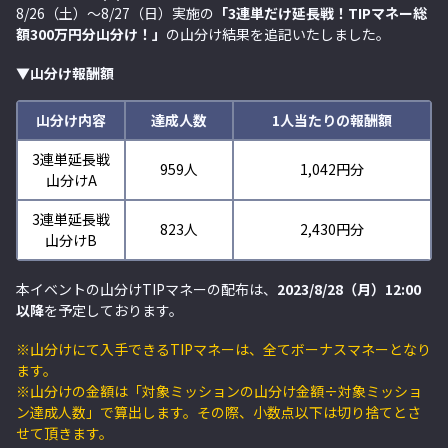
8/26（土）～8/27（日）実施の
「
3連単だけ延長戦！TIPマネー総
額300万円分山分け！
」
の山分け結果を追記いたしました。
▼山分け報酬額
山分け内容
達成人数
1人当たりの報酬額
3連単延長戦
959人
1,042円分
山分けA
3連単延長戦
823人
2,430円分
山分けB
本イベントの山分けTIPマネーの配布は、
2023/8/28（月）12:00
以降
を予定しております。
※山分けにて入手できるTIPマネーは、全てボーナスマネーとなり
ます。
※山分けの金額は「対象ミッションの山分け金額÷対象ミッショ
ン達成人数」で算出します。その際、小数点以下は切り捨てとさ
せて頂きます。