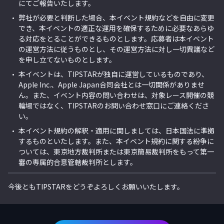
にてご報告いたします。
弊社が必要と判断した場合、本
イベント
規約などを自由に変更
でき、本イベントの適正な運用を確保するために必要なあらゆ
る対応をとることができるものとします。応募者は本イベント
の運営方法に従うものとし、その運営方法に対し一切異議など
を申し立てないものとします。
本
イベント
は、TIPSTARが独自に運営しているものであり、
Apple Inc.、
Apple Japan合同会社
とは一切関係がありませ
ん。また、イベント内容の問い合わせは、対象レース開催の競
輪場ではなく、TIPSTARのお問い合わせ窓口にご連絡くださ
い。
本
イベント
規約の解釈・適用に関しましては、日本国法に準拠
するものといたします。また、本イベント規約に関する紛争に
ついては、東京地方裁判所または東京簡易裁判所をもって第一
審の専属的合意管轄裁判所とします。
今後ともTIPSTARをどうぞよろしくお願いいたします。