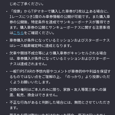
じめご了承ください。
「投票」からTIPマネーで購入した車券が1枚以上ある場合に、
1レースにつき1度のみ車券情報の公開が可能です。また購入車
券の公開後、特定条件を達成でサンキューボーナスが獲得でき
ます。購入車券の公開とサンキューボーナスに関する注意事項
は
こちら
をご確認ください。
車券購入が条件になっているミッションおよびスターボーナス
はレース結果確定時に達成となります。
欠車や競技不成立等により購入車券がキャンセルされる場合
は、車券購入が条件になっているミッションおよびスターボー
ナスは達成されません。
一般TIPSTARの予想内容やコメントが車券的中や利益を保証す
るものではない点をご理解の上、「のっかり」より投票いただ
くようお願いいたします。
交換の権利はご本人のみに限り、家族・友人等第三者への譲
渡、転売、換金はできません。
不正な行為があると判断した場合には、無効とさせていただき
ます。