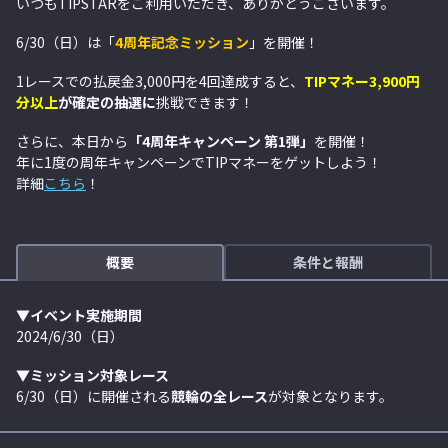
いつもTIPSTARをご利用いただき、ありがとうございます。
6/30（日）は「
4周年記念ミッション
」を開催！
1レースでの払戻金3,000円を4回達成すると、
TIPマネー3,900円
分以上
が確定の抽選に
挑戦できます！
さらに、本日から
「4周年キャンペーン 第1弾」
を開催！
年に1度の周年キャンペーンでTIPマネーをゲットしよう！
詳細
こちら
！
概要
条件と報酬
▼イベント実施期間
2024/6/30（日）
▼ミッション対象レース
6/30（日）に開催される
競輪の全
レース
が対象となります。