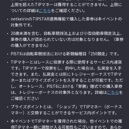
上限を超えたTIPマネーは獲得することができません。上限に
ついての詳細は
こちら
をご確認ください。
netkeirinのTIPSTAR連携機能で購入した車券は本イベントの
対象外です。
20歳未満を含む、自転車競技法上および小型自動車競走法上、
車券の購入が認められていない方は対象となりません。（車券
の購入ができません）
PIST6は自転車競技法における新競輪種目「250競走」です。
TIPマネーとはレースに投票する際に使用するサービス内通貨
です。TIPマネーで投票をし、的中した場合は、払戻金を入手
できます。また、払戻金とは別にトレジャーボーナスでTIPマ
ネーまたはプライズポイントを入手することが可能です。ただ
し、オートレース、PIST6における「単勝」賭式での購入車券
は、トレジャーボーナスの対象外となります。詳細は
こちら
を
ご確認ください
プライズポイントとは、「ショップ」でTIPマネー（ボーナス
マネー）と交換することができるサービス内ポイントです。
本イベントでTIPマネーを獲得された場合、他イベントでの獲
得TIPマネー額に調整が入る可能性もございますので、あらか