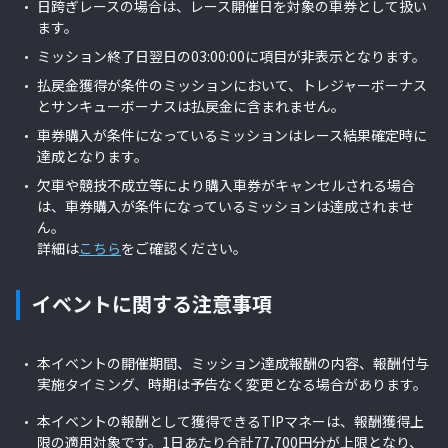
日跨ぎレースの場合は、レース開催日を対象の車券として扱い
ます。
ミッション終了日翌日の03:00:00に項目が非表示となります。
払戻金獲得が条件のミッションにおいて、トレジャーボーナス
とサンキューボーナスは払戻金に含まれません。
車券購入が条件になっているミッションはレース結果確定時に
達成となります。
欠車や競技不成立等により購入車券がキャンセルされる場合
は、車券購入が条件になっているミッションは達成されませ
ん。
詳細は
こちら
をご確認ください。
イベントに関する注意事項
本イベントの開催期間、ミッション達成報酬の内容、報酬付与
実施タイミング、時期は予告なく変更となる場合があります。
本イベントの報酬として獲得できるTIPマネーは、報酬獲得上
限の適用対象です。1日あたり合計77,700円分が上限となり、