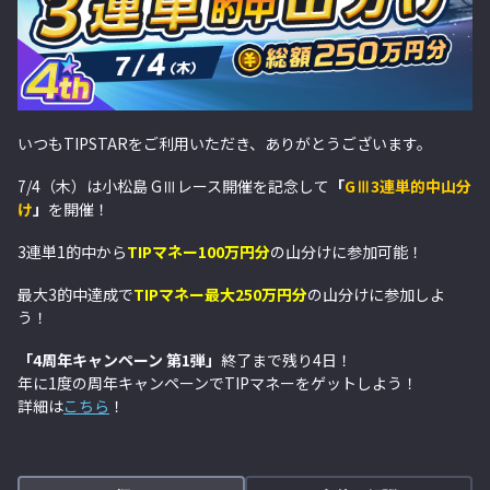
いつもTIPSTARをご利用いただき、ありがとうございます。
7/4（木）は小松島 GⅢレース開催を記念して
「
GⅢ3連単的中山分
け
」
を開催！
3連単1的中から
TIPマネー100万円分
の山分けに参加可能！
最大3的中達成で
TIPマネー最大250万円分
の山分けに参加しよ
う！
「4周年キャンペーン 第1弾」
終了まで残り4日！
年に1度の周年キャンペーンでTIPマネーをゲットしよう！
詳細は
こちら
！