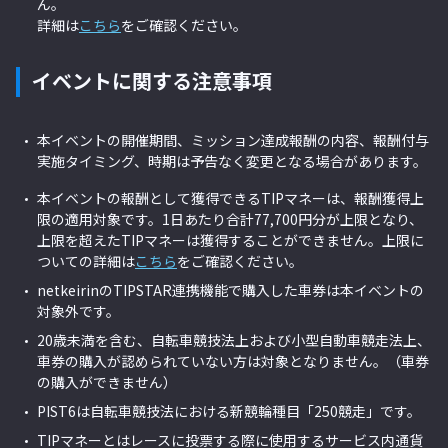
ん。
詳細は
こちら
をご確認ください。
イベントに関する注意事項
本イベントの開催期間、ミッション達成報酬の内容、報酬付与
実施タイミング、時期は予告なく変更となる場合があります。
本イベントの報酬として獲得できるTIPマネーは、報酬獲得上
限の適用対象です。1日あたり合計77,700円分が上限となり、
上限を超えたTIPマネーは獲得することができません。上限に
ついての詳細は
こちら
をご確認ください。
netkeirinのTIPSTAR連携機能で購入した車券は本イベントの
対象外です。
20歳未満を含む、自転車競技法上および小型自動車競走法上、
車券の購入が認められていない方は対象となりません。（車券
の購入ができません）
PIST6は自転車競技法における新競輪種目「250競走」です。
TIPマネーとはレースに投票する際に使用するサービス内通貨