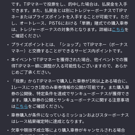
です。TIPマネーで投票をし、的中した場合は、払戻金を入手
できます。また、払戻金とは別にトレジャーボーナスでTIPマ
ネーまたはプライズポイントを入手することが可能です。ただ
し、オートレース、PIST6における「単勝」賭式での購入車券
は、トレジャーボーナスの対象外となります。詳細は
こちら
を
ご確認ください
プライズポイントとは、「ショップ」でTIPマネー（ボーナス
マネー）と交換することができるサービス内ポイントです。
本イベントでTIPマネーを獲得された場合、他イベントでの獲
得TIPマネー額に調整が入る可能性もございますので、あらか
じめご了承ください。
「投票」からTIPマネーで購入した車券が1枚以上ある場合に、
1レースにつき1度のみ車券情報の公開が可能です。また購入車
券の公開後、特定条件を達成でサンキューボーナスが獲得でき
ます。購入車券の公開とサンキューボーナスに関する注意事項
は
こちら
をご確認ください。
車券購入が条件になっているミッションおよびスターボーナス
はレース結果確定時に達成となります。
欠車や競技不成立等により購入車券がキャンセルされる場合