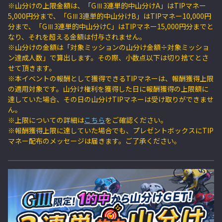
※山分けの上限金額は、「GⅢ3連単的中山分けA」はTIPマネー
5,000円分まで、「GⅢ3連単的中山分けB」はTIPマネー10,000円
分まで、「GⅢ3連単的中山分けC」はTIPマネー15,000円分までと
なり、それを超える金額は付与されません。
※山分けの金額は「対象ミッションの山分け金額÷対象ミッショ
ン達成人数」で算出します。その際、小数点以下は切り捨てとさ
せて頂きます。
※本イベントの報酬として獲得できるTIPマネーは、報酬獲得上限
の適用対象です。山分け権利を獲得した日に報酬獲得の上限額に
達していた場合、その日の山分けTIPマネーは受け取りができませ
ん。
※上限についての詳細は
こちら
をご確認ください。
※報酬獲得上限に達していた場合でも、プレゼントボックスにTIP
マネー配布のメッセージは届きます。ご了承ください。