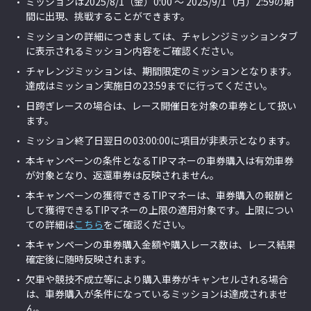
ミッションは2025/8/1（金）0:00 ～ 2025/9/1（月）2:59
の期
間に出現、挑戦することができます。
ミッションの詳細につきましては、チャレンジミッションタブ
に表示されるミッション内容をご確認ください。
チャレンジミッションは、期間限定のミッションとなります。
達成はミッション実施日の23:59までに行ってください。
日跨ぎレースの場合は、レース開催日を対象の車券として扱い
ます。
ミッション終了日翌日の03:00:00に項目が非表示となります。
本キャンペーンの条件となるTIPマネーの車券購入は有効車券
が対象となり、返還車券は反映されません。
本キャンペーンの獲得できるTIPマネーは、車券購入の報酬と
して獲得できるTIPマネーの上限の適用対象です。上限につい
ての詳細は
こちら
をご確認ください。
本キャンペーンの車券購入金額や購入レース数は、レース結果
確定後に随時反映されます。
欠車や競技不成立等により購入車券がキャンセルされる場合
は、車券購入が条件になっているミッションは達成されませ
ん。