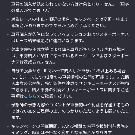
車券の購入が認められていない方は対象となりません。（車券
の購入ができません）
対象レースの中止・順延の場合、キャンペーンは変更・中止す
る場合がありますのであらかじめご了承ください。
車券購入が条件になっているミッションおよびスターボーナス
はレース結果確定時に達成となります。
欠車や競技不成立等により購入車券がキャンセルされる場合
は、車券購入が条件になっているミッションおよびスターボー
ナスは達成されません。
自分で投票からTIPマネーで購入した車券が1枚以上ある場合
に、1レースにつき1度のみ車券情報の公開が可能です。また購
入車券の公開後、特定条件を達成でサンキューボーナスが獲得
できます。購入車券の公開とサンキューボーナスに関する注意
事項は
こちら
をご確認ください。
予想師の予想内容やコメントが車券的中や利益を保証するもの
ではない点をご理解の上、のっかりいただくようお願いいたし
ます。
キャンペーンの開催期間、および報酬の内容や報酬付与実施タ
イミング、時期は予告なく変更となる場合があります。