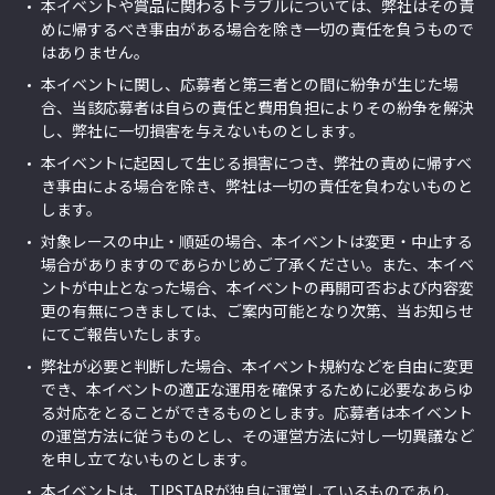
本イベントや賞品に関わるトラブルについては、弊社はその責
めに帰するべき事由がある場合を除き一切の責任を負うもので
はありません。
本イベントに関し、応募者と第三者との間に紛争が生じた場
合、当該応募者は自らの責任と費用負担によりその紛争を解決
し、弊社に一切損害を与えないものとします。
本イベントに起因して生じる損害につき、弊社の責めに帰すべ
き事由による場合を除き、弊社は一切の責任を負わないものと
します。
対象レースの中止・順延の場合、本イベントは変更・中止する
場合がありますのであらかじめご了承ください。また、本イベ
ントが中止となった場合、本イベントの再開可否および内容変
更の有無につきましては、ご案内可能となり次第、当お知らせ
にてご報告いたします。
弊社が必要と判断した場合、本イベント規約などを自由に変更
でき、本イベントの適正な運用を確保するために必要なあらゆ
る対応をとることができるものとします。応募者は本イベント
の運営方法に従うものとし、その運営方法に対し一切異議など
を申し立てないものとします。
本イベントは、TIPSTARが独自に運営しているものであり、