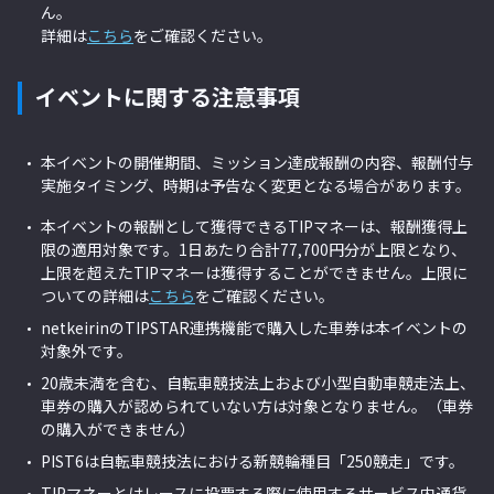
ん。
詳細は
こちら
をご確認ください。
イベントに関する注意事項
本イベントの開催期間、ミッション達成報酬の内容、報酬付与
実施タイミング、時期は予告なく変更となる場合があります。
本イベントの報酬として獲得できるTIPマネーは、報酬獲得上
限の適用対象です。1日あたり合計77,700円分が上限となり、
上限を超えたTIPマネーは獲得することができません。上限に
ついての詳細は
こちら
をご確認ください。
netkeirinのTIPSTAR連携機能で購入した車券は本イベントの
対象外です。
20歳未満を含む、自転車競技法上および小型自動車競走法上、
車券の購入が認められていない方は対象となりません。（車券
の購入ができません）
PIST6は自転車競技法における新競輪種目「250競走」です。
TIPマネーとはレースに投票する際に使用するサービス内通貨