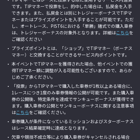
です。TIPマネーで投票をし、的中した場合は、払戻金を入手
できます。また、払戻金とは別にトレジャーボーナスでTIPマ
ネーまたはプライズポイントを入手することが可能です。ただ
し、オートレース、PIST6における「単勝」賭式での購入車券
は、トレジャーボーナスの対象外となります。詳細は
こちら
を
ご確認ください
プライズポイントとは、「ショップ」でTIPマネー（ボーナス
マネー）と交換することができるサービス内ポイントです。
本イベントでTIPマネーを獲得された場合、他イベントでの獲
得TIPマネー額に調整が入る可能性もございますので、あらか
じめご了承ください。
「投票」からTIPマネーで購入した車券が1枚以上ある場合に、
1レースにつき1度のみ車券情報の公開が可能です。また購入車
券の公開後、特定条件を達成でサンキューボーナスが獲得でき
ます。購入車券の公開とサンキューボーナスに関する注意事項
は
こちら
をご確認ください。
車券購入が条件になっているミッションおよびスターボーナス
はレース結果確定時に達成となります。
欠車や競技不成立等により購入車券がキャンセルされる場合